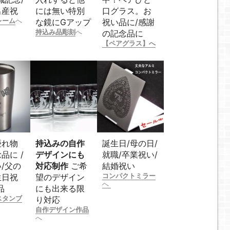
出産祝
には無い特別
口グラス。お
レーム
へ
な鏡にGアップ
祝い品に/感謝
持込み品彫刻
へ
の記念品に
【ペアグラス】へ
優れ物
持込みの自作
誕生日/母の日/
品に /
デザインにも
就職/卒業祝い/
/父の
対応制作
ご希
結婚祝い
コンパクトミラー
生日祝
望のデザイン
へ
品
にも出来る限
スタンブ
り対応
自作デザイン作品
へ