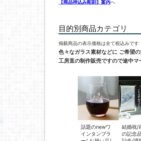
【商品持込み彫刻】案内
へ
目的別商品カテゴリ
掲載商品の表示価格は全て税込みです
色々なガラス素材などに ご希望
工房直の制作販売ですので途中マ
話題のnewワ
結婚祝/
インタンブラ
の記念品
ー/ お祝い品/
記念/退