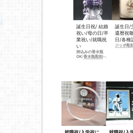
誕生日祝/ 結婚
誕生日/
祝い/母の日/卒
還暦祝
業祝い/就職祝
日/各種
ジッポ彫
い
持込みの香水瓶
OK
/
香水瓶彫刻
へ
就職祝/入学祝に
就職祝/入