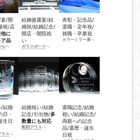
宴/開
結婚披露宴/結
表彰・記念品/
築祝/店
婚祝/結婚記念/
退職・定年祝/
用
他に
開店・開院祝
就職・卒業祝
カラーミラー盾
へ
レア品
い
ウル
へ
ガラスボード
へ
/結婚
結婚祝い/結婚
退職記念/結婚
の日・
記念/引出物/
多
祝い/結婚記念/
誕生日
数量にも対応
両親への記念
彫刻グラス
へ
品/還暦・誕生
グラス
へ
日祝