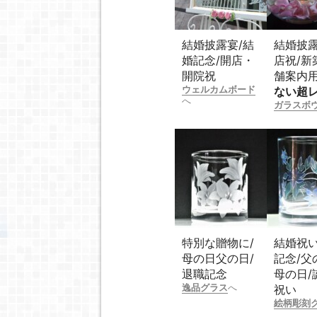
結婚披露宴/結
結婚披露
婚記念/開店・
店祝/新
開院祝
舗案内
ウェルカムボード
ない超
へ
ガラスボ
特別な贈物に/
結婚祝い
母の日父の日/
記念/父
退職記念
母の日/
逸品グラス
へ
祝い
絵柄彫刻