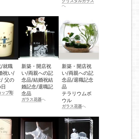
クリスタルガラス
へ
/就職
新築・開店祝
新築・開店祝
婚祝い/
い/両親への記
い/両親への記
/ 父の
念品/結婚祝結
念品/退職記念
の日
婚記念/退職記
品
カップ彫
念品
テラリウムボ
ガラス花器
へ
ウル
ガラス花器
へ