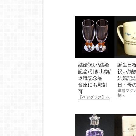
結婚祝い/結婚
誕生日祝
記念/引き出物/
祝い/結
退職記念品
結婚記念
台座にも彫刻
日・母
磁器マグ
可
刻
へ
【ペアグラス】へ