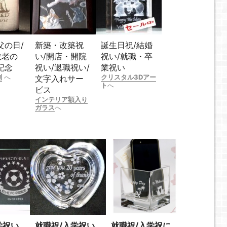
父の日/
新築・改築祝
誕生日祝/結婚
敬老の
い/開店・開院
祝い/就職・卒
記念
祝い/退職祝い/
業祝い
刻
へ
クリスタル3Dアー
文字入れサー
ト
へ
ビス
インテリア額入り
ガラス
へ
学祝い
就職祝/入学祝い
就職祝/入学祝に