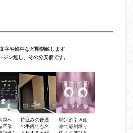
の文字や絵柄など彫刻致します
ージン無し、その分安価です。
両親へ
持込みの普通
特別割引き価
/卒業
の手鏡でも名
格で彫刻承り
職記念/
入れすると他
中！ペアひと