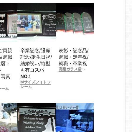
ご両親
卒業記念/退職
表彰・記念品/
/退職
記念/誕生日祝/
退職・定年祝/
還暦・
結婚祝い/縦型
就職・卒業祝
高級ガラス盾
へ
い
も有
コスパ
ド写真
NO.1
Mサイズフォトフ
レーム
レーム