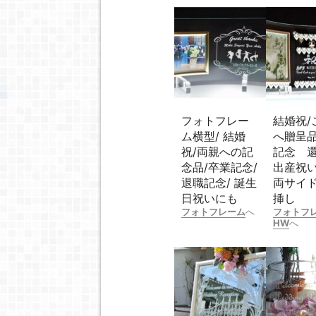
フォトフレー
結婚祝/
ム横型/ 結婚
へ贈呈品
祝/両親への記
記念 
念品/卒業記念/
出産祝
退職記念/ 誕生
両サイ
日祝いにも
挿し
フォトフレーム
へ
フォトフ
HW
へ