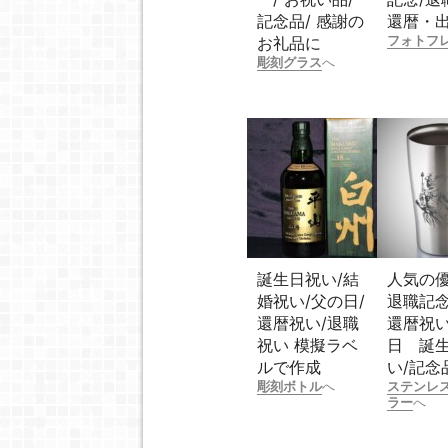
記念品/ 感謝の
還暦・
フォトフ
お礼品に
彫刻グラス
へ
誕生日祝い/結
人気の
婚祝い/父の日/
退職記念
還暦祝い/退職
還暦祝い
祝い 模擬ラベ
日 誕
ルで作成
い/記念
彫刻ボトル
へ
ステンレ
ラー
へ