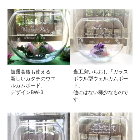
披露宴後も使える
当工房いちおし『ガラス
新しいカタチのウエ
ボウル型ウェルカムボー
ルカムボード、
ド」
デザインBW-3
他にはない稀少なもので
す