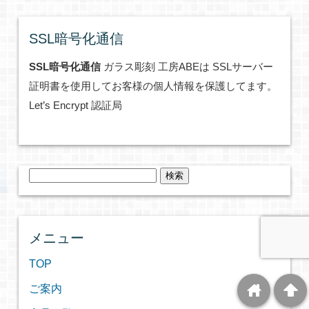
SSL暗号化通信
SSL暗号化通信
ガラス彫刻 工房ABEは SSLサーバー
証明書を使用してお客様の個人情報を保護してます。
Let’s Encrypt 認証局
検
索:
メニュー
TOP
home
arrowup
ご案内