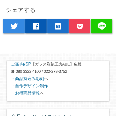
シェアする
line
twitter
facebook
hatenabookmark
ご案内/SP
【ガラス彫刻工房ABE】広報
☎ 080 3322 4100 / 022-278-3752
・商品持込み彫刻
へ
・自作デザイン制作
・お得商品情報
へ