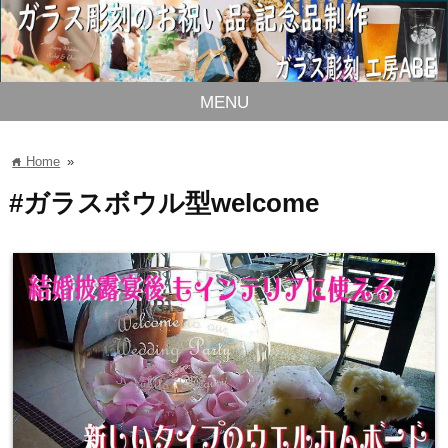
MENU
Home
»
home
#ガラスボウル型welcome